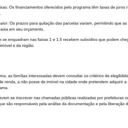
ixas: Os financiamentos oferecidos pelo programa têm taxas de juros 
.
ior: Os prazos para quitação das parcelas variam, permitindo que as 
caixa em seu orçamento.
ue se enquadram nas faixas 1 e 1,5 recebem subsídios que podem cheg
imóvel e da região.
ama, as famílias interessadas devem consultar os critérios de elegibil
e renda, a não posse de imóvel na cidade onde pretendem adquirir a 
rama.
devem se inscrever nas chamadas públicas realizadas por prefeituras o
que são responsáveis pela análise da documentação e pela liberação d