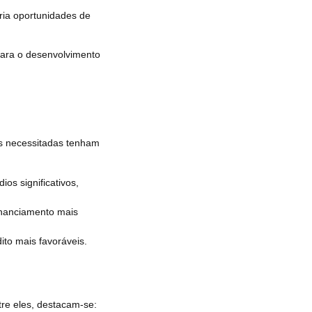
ria oportunidades de
ara o desenvolvimento
is necessitadas tenham
os significativos,
inanciamento mais
to mais favoráveis.
tre eles, destacam-se: