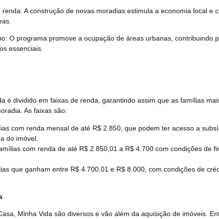
renda: A construção de novas moradias estimula a economia local e c
eas.
o: O programa promove a ocupação de áreas urbanas, contribuindo p
ços essenciais.
a é dividido em faixas de renda, garantindo assim que as famílias ma
oradia. As faixas são:
lias com renda mensal de até R$ 2.850, que podem ter acesso a subsídi
ra do imóvel.
famílias com renda de até R$ 2.850,01 a R$ 4.700 com condições de f
lias que ganham entre R$ 4.700,01 e R$ 8.000, com condições de crédi
a
asa, Minha Vida são diversos e vão além da aquisição de imóveis. En